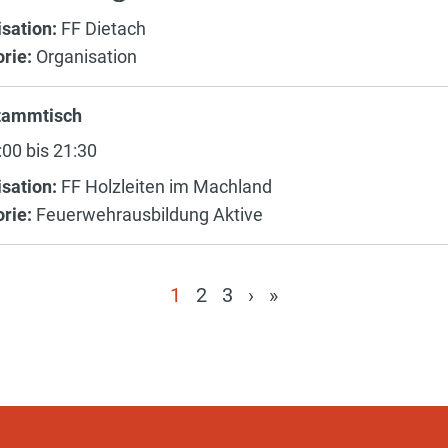
sation:
FF Dietach
rie:
Organisation
tammtisch
00 bis 21:30
sation:
FF Holzleiten im Machland
rie:
Feuerwehrausbildung Aktive
1
2
3
›
»
(current)